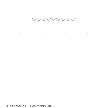
113 Av. Guthrie, Dorval, QC H9P 2P1
Mobile:
+1 (514) 585-3864
Email:
alfatec.machine.ca@gmail.com
Email 2:
info@alfatecmachine.ca
TRAVAUX RÉCENTS
Des produits
|
Comments Off